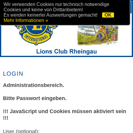
Wir verwenden Cookies nur technisch notwendige
Cookies und keine von Drittanbietern!
Es werden keinerlei Auswertungen gemacht!
OK
Mehr Informationen »
LOGIN
Administrationsbereich.
Bitte Passwort eingeben.
!!! JavaScript und Cookies müssen aktiviert sein
!!!
User (optional):